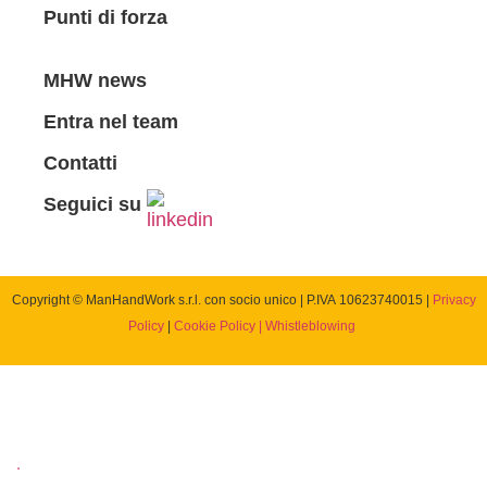
Punti di forza
MHW news
Entra nel team
Contatti
Seguici su
Copyright © ManHandWork s.r.l. con socio unico | P.IVA 10623740015
|
Privacy
Policy
|
Cookie Policy |
Whistleblowing