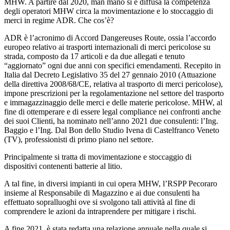
MHW. A partire dal 2020, man mano si è diffusa la competenza
degli operatori MHW circa la movimentazione e lo stoccaggio di
merci in regime ADR. Che cos’è?
ADR è l’acronimo di Accord Dangereuses Route, ossia l’accordo
europeo relativo ai trasporti internazionali di merci pericolose su
strada, composto da 17 articoli e da due allegati e tenuto
“aggiornato” ogni due anni con specifici emendamenti. Recepito in
Italia dal Decreto Legislativo 35 del 27 gennaio 2010 (Attuazione
della direttiva 2008/68/CE, relativa al trasporto di merci pericolose),
impone prescrizioni per la regolamentazione nel settore del trasporto
e immagazzinaggio delle merci e delle materie pericolose. MHW, al
fine di ottemperare e di essere legal compliance nei confronti anche
dei suoi Clienti, ha nominato nell’anno 2021 due consulenti: l’Ing.
Baggio e l’Ing. Dal Bon dello Studio Ivena di Castelfranco Veneto
(TV), professionisti di primo piano nel settore.
Principalmente si tratta di movimentazione e stoccaggio di
dispositivi contenenti batterie al litio.
A tal fine, in diversi impianti in cui opera MHW, l’RSPP Pecoraro
insieme al Responsabile di Magazzino e ai due consulenti ha
effettuato sopralluoghi ove si svolgono tali attività al fine di
comprendere le azioni da intraprendere per mitigare i rischi.
A fine 2021, è stata redatta una relazione annuale nella quale si